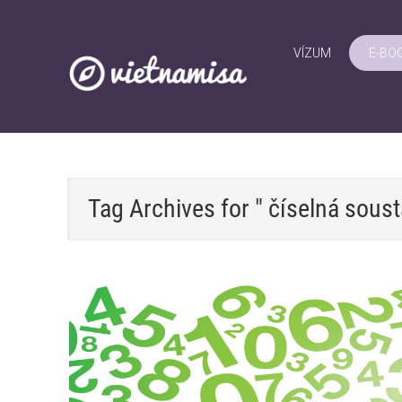
VÍZUM
E-BO
Tag Archives for " číselná sous