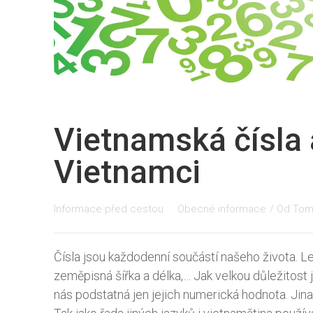
Vietnamská čísla 
Vietnamci
Informace před cestou
Obecné informace
/ Od
Tom
Čísla jsou každodenní součástí našeho života. L
zeměpisná šířka a délka,… Jak velkou důležitost 
nás podstatná jen jejich numerická hodnota. Jina