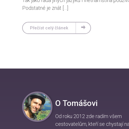
Tak jako řada jiných jazyků i vietnamština použ
Podstatné je znát […]
Přečíst celý článek
O Tomášovi
Od roku 2012 zde radím všem
cestovatelům, kteří se chystají n