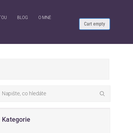
TOU
BLOG
O MNĚ
Cart empty
Kategorie