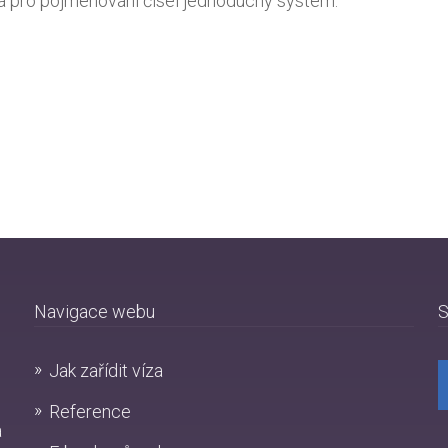
ívá pro pojmenování čísel jednoduchý systém.
Navigace webu
S
Jak zařídit víza
Reference
a