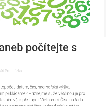
aneb počítejte s
áš Procházka
etopočet, datum, čas, nadmořská výška,
jim přikládáme? Přiznejme si, že většinou je pro
k k nim však přistupují Vietnamci. Číselná řada