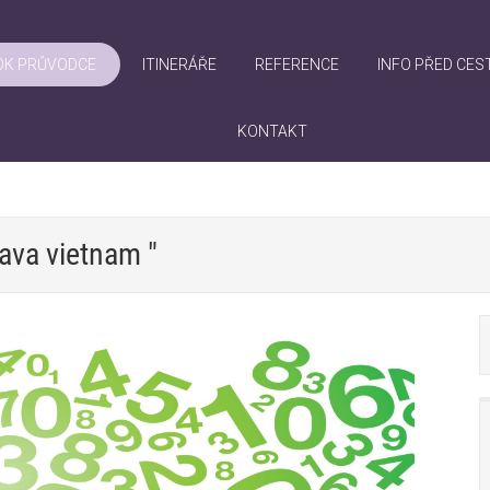
OK PRŮVODCE
ITINERÁŘE
REFERENCE
INFO PŘED CES
KONTAKT
tava vietnam "