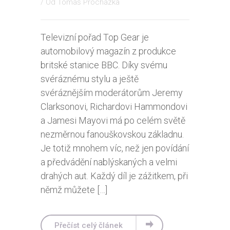
/ Od
Tomáš Procházka
Televizní pořad Top Gear je
automobilový magazín z produkce
britské stanice BBC. Díky svému
svéráznému stylu a ještě
svéráznějším moderátorům Jeremy
Clarksonovi, Richardovi Hammondovi
a Jamesi Mayovi má po celém světě
nezměrnou fanouškovskou základnu.
Je totiž mnohem víc, než jen povídání
a předvádění nablýskaných a velmi
drahých aut. Každý díl je zážitkem, při
němž můžete […]
Přečíst celý článek