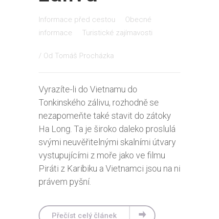
Informace před cestou
Obecné
informace
Turistické zajímavosti
/ Od
Tomáš Procházka
Vyrazíte-li do Vietnamu do
Tonkinského zálivu, rozhodně se
nezapomeňte také stavit do zátoky
Ha Long. Ta je široko daleko proslulá
svými neuvěřitelnými skalními útvary
vystupujícími z moře jako ve filmu
Piráti z Karibiku a Vietnamci jsou na ni
právem pyšní.
Přečíst celý článek