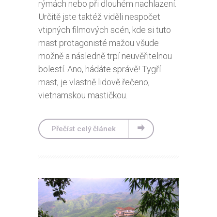
rýmách nebo při dlouhém nachlazení.
Určitě jste taktéž viděli nespočet
vtipných filmových scén, kde si tuto
mast protagonisté mažou všude
možně a následně trpí neuvěřitelnou
bolestí. Ano, hádáte správě! Tygří
mast, je vlastně lidově řečeno,
vietnamskou mastičkou.
Přečíst celý článek