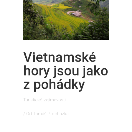
Vietnamské
hory jsou jako
z pohádky
Turistické zajímavosti
/ Od
Tomáš Procházka