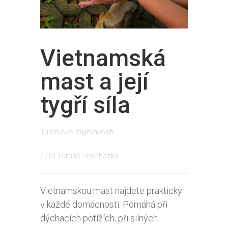
Vietnamská
mast a její
tygří síla
Turistické zajímavosti
/ Od
Tomáš Procházka
Vietnamskou mast najdete prakticky
v každé domácnosti. Pomáhá při
dýchacích potížích, při silných