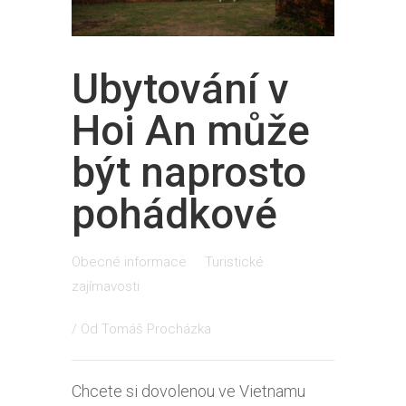
Ubytování v
Hoi An může
být naprosto
pohádkové
Obecné informace
Turistické
zajímavosti
/ Od
Tomáš Procházka
Chcete si dovolenou ve Vietnamu