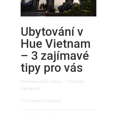
Ubytování v
Hue Vietnam
– 3 zajímavé
tipy pro vás
Informace před cestou
Turistické
zajímavosti
/ Od
Tomáš Procházka