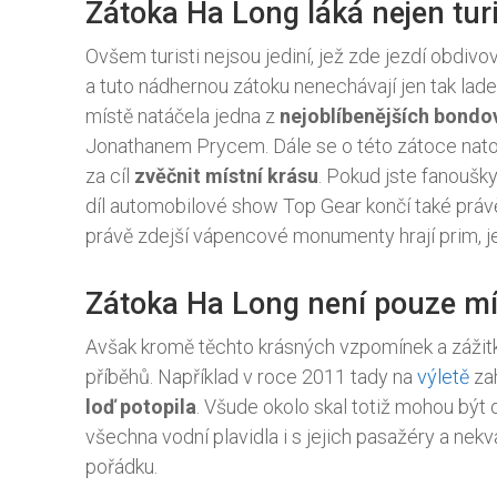
Zátoka Ha Long láká nejen tur
Ovšem turisti nejsou jediní, jež zde jezdí obdivov
a tuto nádhernou zátoku nenechávají jen tak lad
místě natáčela jedna z
nejoblíbenějších bondo
Jonathanem Prycem. Dále se o této zátoce natoči
za cíl
zvěčnit místní krásu
. Pokud jste fanoušky
díl automobilové show Top Gear končí také právě 
právě zdejší vápencové monumenty hrají prim, 
Zátoka Ha Long není pouze m
Avšak kromě těchto krásných vzpomínek a zážitk
příběhů. Například v roce 2011 tady na
výletě
zah
loď potopila
. Všude okolo skal totiž mohou být 
všechna vodní plavidla i s jejich pasažéry a nekv
pořádku.