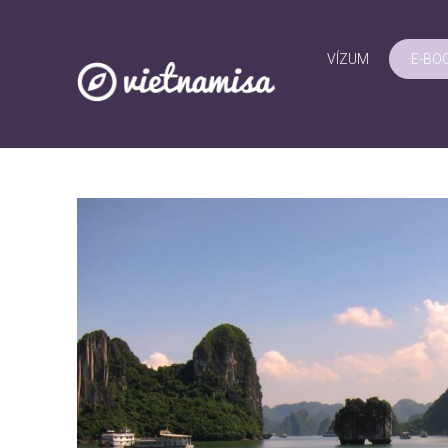
VÍZUM
E-BO