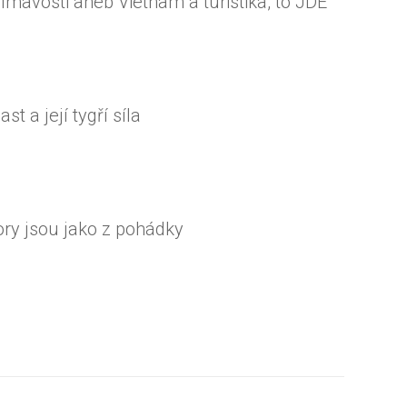
ajímavosti aneb Vietnam a turistika, to JDE
t a její tygří síla
ry jsou jako z pohádky