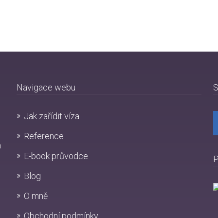
Navigace webu
S
Jak zařídit víza
Reference
a
E-book průvodce
P
Blog
O mně
Obchodní podmínky