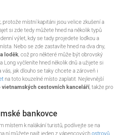
t
, protože místní kapitáni jsou velice zkušení a
jet si zde tedy můžete hned na několik typů
denní výlet, kdy se tady projedete loďkou a
místa. Nebo se zde zastavíte hned na dva dny,
a loděk
, což pro některé může být obrovský
a Long vyčleníte hned několik dnů a užijete si
 vás, jak dlouho se taky chcete a zároveň i
et
na toto kouzelné místo zaplatit. Nejlevnější
o
vietnamských cestovních kanceláří
, takže pro
namské bankovce
m místem k nalákání turistů, podívejte se na
 na ní můžete najít jeden z vápencových
ostrovů