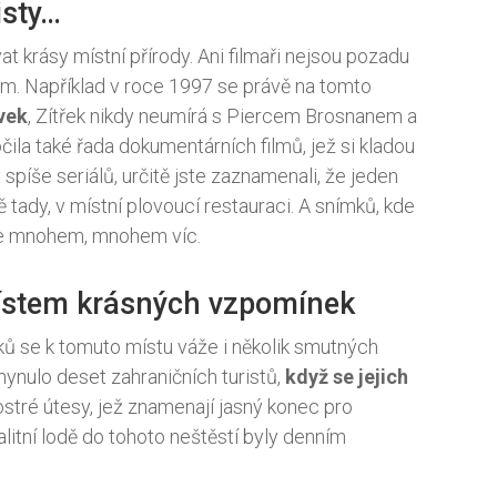
isty…
at krásy místní přírody. Ani filmaři nejsou pozadu
em. Například v roce 1997 se právě na tomto
vek
, Zítřek nikdy neumírá s Piercem Brosnanem a
la také řada dokumentárních filmů, jež si kladou
 spíše seriálů, určitě jste zaznamenali, že jeden
tady, v místní plovoucí restauraci. A snímků, kde
je mnohem, mnohem víc.
ístem krásných vzpomínek
ů se k tomuto místu váže i několik smutných
ynulo deset zahraničních turistů,
když se jejich
ostré útesy, jež znamenají jasný konec pro
alitní lodě do tohoto neštěstí byly denním