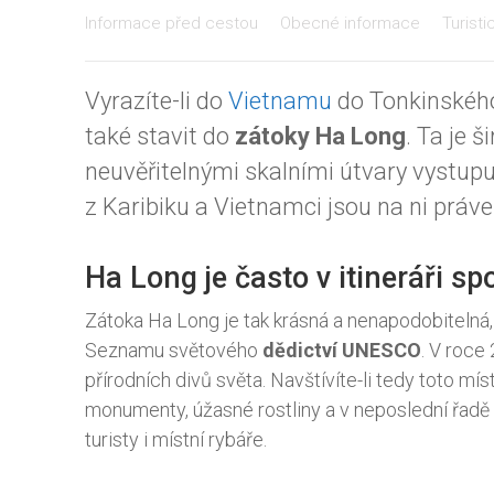
Informace před cestou
Obecné informace
Turisti
Vyrazíte-li do
Vietnamu
do Tonkinského
také stavit do
zátoky Ha Long
. Ta je 
neuvěřitelnými skalními útvary vystupu
z Karibiku a Vietnamci jsou na ni práv
Ha Long je často v itineráři sp
Zátoka Ha Long je tak krásná a nenapodobitelná
Seznamu světového
dědictví UNESCO
. V roce
přírodních divů světa. Navštívíte-li tedy toto m
monumenty, úžasné rostliny a v neposlední řadě
turisty i místní rybáře.