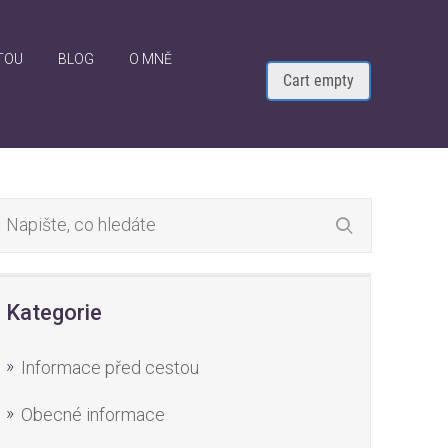
TOU
BLOG
O MNĚ
Cart empty
Kategorie
Informace před cestou
Obecné informace