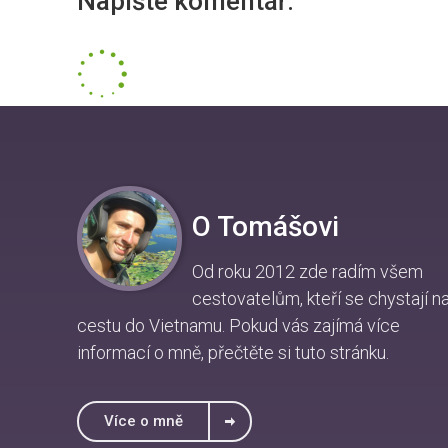
Napište komentář:
O Tomášovi
Od roku 2012 zde radím všem
cestovatelům, kteří se chystají n
cestu do Vietnamu. Pokud vás zajímá více
informací o mně, přečtěte si
tuto stránku
.
Více o mně