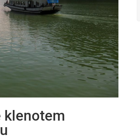
e klenotem
vu