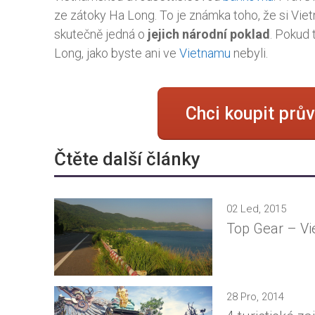
ze zátoky Ha Long. To je známka toho, že si Viet
skutečně jedná o
jejich národní poklad
. Pokud
Long, jako byste ani ve
Vietnamu
nebyli.
Chci koupit pr
Čtěte další články
02 Led, 2015
Top Gear – Vie
28 Pro, 2014