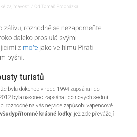
cké zajímavosti
/ Od
Tomáš Procházka
 zálivu, rozhodně se nezapomeňte
široko daleko proslulá svými
jícími z
moře
jako ve filmu Piráti
em pyšní.
ousty turistů
, že byla dokonce v roce 1994 zapsána i do
 2012 byla nakonec zapsána i do nových sedmi
ísto, rozhodně na vás nejvíce zapůsobí vápencové
všudypřítomné krásné loďky
, jež zde převážejí