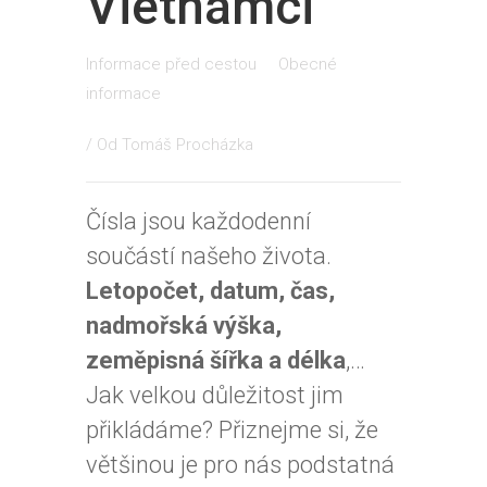
Vietnamci
Informace před cestou
Obecné
informace
/ Od
Tomáš Procházka
Čísla jsou každodenní
součástí našeho života.
Letopočet, datum, čas,
nadmořská výška,
zeměpisná šířka a délka
,…
Jak velkou důležitost jim
přikládáme? Přiznejme si, že
většinou je pro nás podstatná