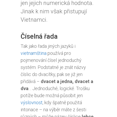
jen jejich numerická hodnota.
Jinak k nim však přistupují
Vietnamci.
Číselná řada
Tak jako řada jiných jazyků i
vietnamština
používá pro
pojmenování čísel jednoduchý
systém. Podstatné je znát názvy
číslic do dvacítky, pak se již jen
přidává –
dvacet a jedna, dvacet a
dva
… Jednoduché, logické. Trošku
potíže bude možná působit jen
výslovnost
, kdy špatně použitá
intonace – na výběr máte z šesti
různých – může název číslice
lehce