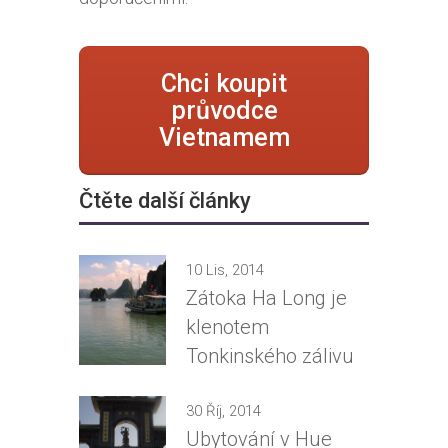
Chci koupit
průvodce
Vietnamem
Čtěte další články
10 Lis, 2014
Zátoka Ha Long je
klenotem
Tonkinského zálivu
30 Říj, 2014
Ubytování v Hue