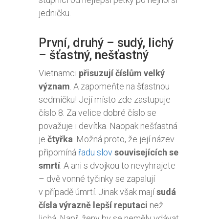
jedničku.
První, druhý – sudý, lichý
– šťastný, nešťastný
Vietnamci
přisuzují číslům velký
význam
. A zapomeňte na šťastnou
sedmičku! Její místo zde zastupuje
číslo 8. Za velice dobré číslo se
považuje i devítka. Naopak nešťastná
je
čtyřka
. Možná proto, že její název
připomíná
řadu slov
souvisejících se
smrtí
. A ani s dvojkou to nevyhrajete
– dvě vonné tyčinky se zapalují
v případě úmrtí. Jinak však mají
sudá
čísla výrazně lepší reputaci
než
lichá. Např. ženy by se neměly vdávat