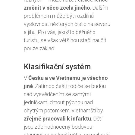
změnit v něco zcela jiného
. Dalším
problémem může být rozdílná
výslovnost některých číslic na severu
a jihu. Pro vás, jakožto běžného
turistu, se však většinou stačí naučit
pouze základ.
Klasifikační systém
V
Česku a ve Vietnamu je všechno
jiné
. Zatímco čeští rodiče se budou
nad vysvědčením se samými
jedničkami dmout pýchou nad
chytrým potomkem, vietnamští by
zřejmě pracovali k infarktu
. Děti
jsou zde hodnoceny bodovou
stupnicí od nejlepší pětky po nejhorší