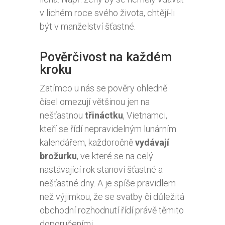
v lichém roce svého života, chtějí-li
být v manželství šťastné.
Pověrčivost na každém
kroku
Zatímco u nás se pověry ohledně
čísel omezují většinou jen na
nešťastnou
třináctku
, Vietnamci,
kteří se řídí nepravidelným lunárním
kalendářem, každoročně
vydávají
brožurku
, ve které se na celý
nastávající rok stanoví šťastné a
nešťastné dny. A je spíše pravidlem
než výjimkou, že se svatby či důležitá
obchodní rozhodnutí řídí právě těmito
doporučeními.