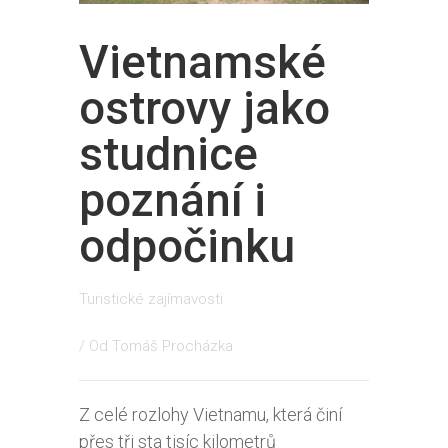
Vietnamské
ostrovy jako
studnice
poznání i
odpočinku
Turistické zajímavosti
/ Od
Tomáš Procházka
Z celé rozlohy Vietnamu, která činí
přes tři sta tisíc kilometrů