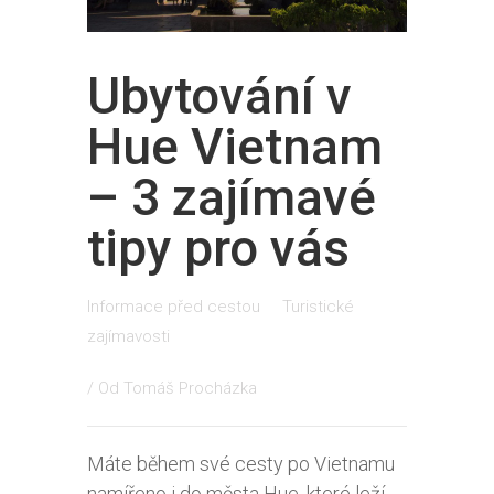
Ubytování v
Hue Vietnam
– 3 zajímavé
tipy pro vás
Informace před cestou
Turistické
zajímavosti
/ Od
Tomáš Procházka
Máte během své cesty po Vietnamu
namířeno i do města Hue, které leží