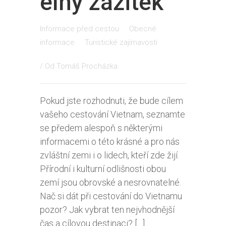
elný zážitek
Informace před cestou
Obecné
informace
Turistické zajímavosti
/ Od
Tomáš Procházka
Pokud jste rozhodnuti, že bude cílem
vašeho cestování Vietnam, seznamte
se předem alespoň s některými
informacemi o této krásné a pro nás
zvláštní zemi i o lidech, kteří zde žijí.
Přírodní i kulturní odlišnosti obou
zemí jsou obrovské a nesrovnatelné.
Nač si dát při cestování do Vietnamu
pozor? Jak vybrat ten nejvhodnější
čas a cílovou destinaci? […]