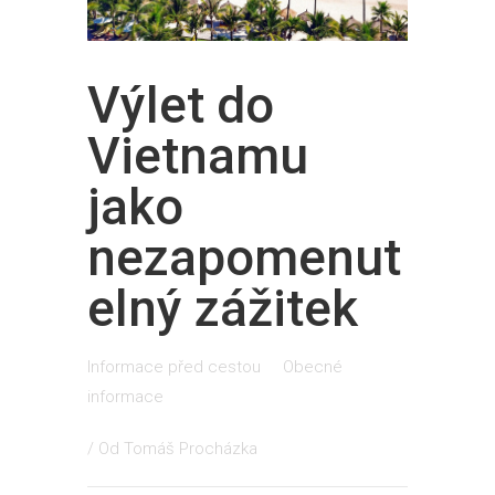
Výlet do
Vietnamu
jako
nezapomenut
elný zážitek
Informace před cestou
Obecné
informace
/ Od
Tomáš Procházka