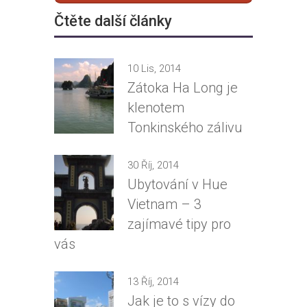
Čtěte další články
10 Lis, 2014
Zátoka Ha Long je
klenotem
Tonkinského zálivu
30 Říj, 2014
Ubytování v Hue
Vietnam – 3
zajímavé tipy pro
vás
13 Říj, 2014
Jak je to s vízy do