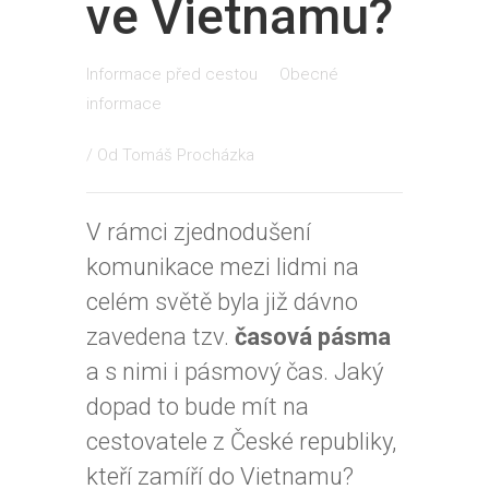
ve Vietnamu?
Informace před cestou
Obecné
informace
/ Od
Tomáš Procházka
V rámci zjednodušení
komunikace mezi lidmi na
celém světě byla již dávno
zavedena tzv.
časová pásma
a s nimi i pásmový čas. Jaký
dopad to bude mít na
cestovatele z České republiky,
kteří zamíří do Vietnamu?