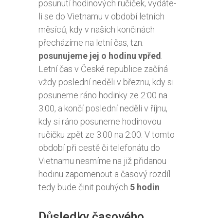
posunutí hodinových ručiček, vydáte-
li se do Vietnamu v období letních
měsíců, kdy v našich končinách
přecházíme na letní čas, tzn.
posunujeme jej o hodinu vpřed
.
Letní čas v České republice začíná
vždy poslední neděli v březnu, kdy si
posuneme ráno hodinky ze 2:00 na
3:00, a končí poslední neděli v říjnu,
kdy si ráno posuneme hodinovou
ručičku zpět ze 3:00 na 2:00. V tomto
období při cestě či telefonátu do
Vietnamu nesmíme na již přidanou
hodinu zapomenout a časový rozdíl
tedy bude činit pouhých
5 hodin
.
Důsledky časového